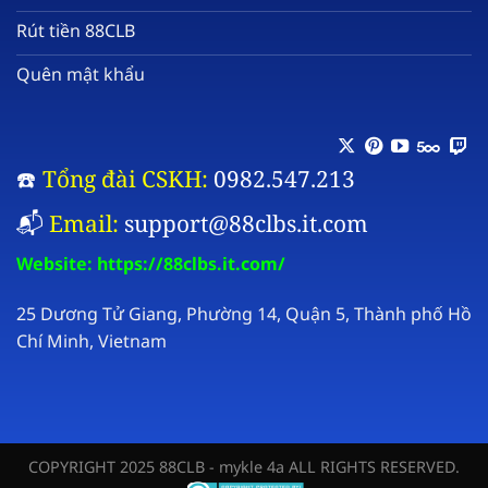
Rút tiền 88CLB
Quên mật khẩu
☎️
Tổng đài CSKH:
0982.547.213
📬
Email:
support@88clbs.it.com
Website:
https://88clbs.it.com/
25 Dương Tử Giang, Phường 14, Quận 5, Thành phố Hồ
Chí Minh, Vietnam
COPYRIGHT 2025 88CLB - mykle 4a ALL RIGHTS RESERVED.