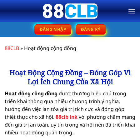
Bỏ
qua
nội
dung
ĐĂNG NHẬP
ĐĂNG KÝ
88CLB
»
Hoạt động cộng đồng
Hoạt Động Cộng Đồng – Đóng Góp Vì
Lợi Ích Chung Của Xã Hội
Hoạt động cộng đồng
được thương hiệu chú trọng
triển khai thông qua nhiều chương trình ý nghĩa,
hướng đến việc lan tỏa giá trị tích cực và đóng góp
thiết thực cho xã hội.
88clb ink
với phương châm mang
đến giá trị an toàn, uy tín trong xã hội nên đã triển khai
nhiều hoạt động quan trọng.