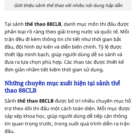
Giới thiệu sảnh thể thao với nhiều nội dung hấp dẫn
Tại sảnh
thể thao 88CLB
, danh mục môn thi đấu được
phân loại rõ ràng theo giải trong nước và quốc tế. Mỗi
trận đều đi kèm thông tin chi tiết như thời gian bắt
đầu, đội hình dự kiến và diễn biến chính. Tỷ lệ được
thiết lập minh bạch, giúp người dùng dễ so sánh và
đưa ra lựa chọn phù hợp. Các thao tác được thiết kế
đơn giản nhằm tiết kiệm thời gian sử dụng.
Những chuyên mục xuất hiện tại sảnh thể
thao 88CLB
Sảnh
thể thao 88CLB
được bố trí nhiều chuyên mục hỗ
trợ theo dõi thi đấu một cách toàn diện. Mỗi mục được
sắp xếp khoa học, giúp người dùng dễ tiếp cận thông
tin quan trọng trước, trong suốt quá trình diễn ra trận
đấu.