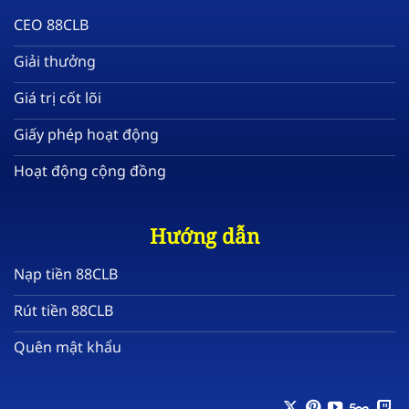
CEO 88CLB
Giải thưởng
Giá trị cốt lõi
Giấy phép hoạt động
Hoạt động cộng đồng
Hướng dẫn
Nạp tiền 88CLB
Rút tiền 88CLB
Quên mật khẩu