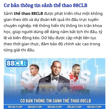
Cơ bản thông tin sảnh thể thao 88CLB
Sảnh
thể thao 88CLB
được phát triển như một không
gian theo dõi và dự đoán kết quả thi đấu trực tuyến
chuyên nghiệp. Hệ thống hiển thị thông tin trận khoa
học, giúp người dùng dễ dàng nắm bắt lịch thi đấu, tỷ
lệ và biến động kèo. Dữ liệu được cập nhật liên tục
theo thời gian thực, đảm bảo độ chính xác cao trong
từng giải thi đấu.