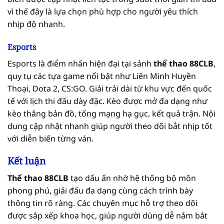
vì thế đây là lựa chọn phù hợp cho người yêu thích
nhịp độ nhanh.
Esports
Esports là điểm nhấn hiện đại tại sảnh
thể thao 88CLB
,
quy tụ các tựa game nổi bật như Liên Minh Huyền
Thoại, Dota 2, CS:GO. Giải trải dài từ khu vực đến quốc
tế với lịch thi đấu dày đặc. Kèo được mở đa dạng như
kèo thắng bản đồ, tổng mạng hạ gục, kết quả trận. Nội
dung cập nhật nhanh giúp người theo dõi bắt nhịp tốt
với diễn biến từng ván.
Kết luận
Thể thao 88CLB
tạo dấu ấn nhờ hệ thống bộ môn
phong phú, giải đấu đa dạng cùng cách trình bày
thông tin rõ ràng. Các chuyên mục hỗ trợ theo dõi
được sắp xếp khoa học, giúp người dùng dễ nắm bắt