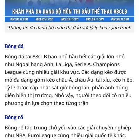
Thông tin đa dạng bộ môn thi đấu với tỷ lệ kèo cạnh tranh
Bóng đá
Bóng đá tại 88CLB bao phủ hầu hết các giải lớn nhỏ
như Ngoại hạng Anh, La Liga, Serie A, Champions
League cùng nhiều giải khu vực. Các dạng kèo được
mở đa dạng gồm kèo châu Á, châu Âu, tài xỉu, kèo hiệp.
Tỷ lệ được cập nhật sát giờ bóng lăn, phản ánh đúng
diễn biến thị trường. Nhờ vậy, người theo dõi có nhiều
phương án lựa chọn theo từng trận.
Bóng rổ
Bóng rổ tập trung chủ yếu vào các giải chuyên nghiệp
như NBA, EuroLeague cùng nhiều giải quốc tế khác.