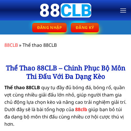
Bỏ
qua
nội
dung
ĐĂNG NHẬP
ĐĂNG KÝ
88CLB
»
Thể thao 88CLB
Thể Thao 88CLB – Chinh Phục Bộ Môn
Thi Đấu Với Đa Dạng Kèo
Thể thao 88CLB
quy tụ đầy đủ bóng đá, bóng rổ, quần
vợt cùng nhiều giải đấu lớn nhỏ, giúp người tham gia
chủ động lựa chọn kèo và nâng cao trải nghiệm giải trí.
Dưới đây sẽ là bài tổng hợp của
88clb
giúp bạn bỏ túi
đa dạng bộ môn thi đấu cùng nhiều cơ hội cược thú vị
hơn.