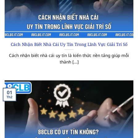
Cách Nhận Biết Nhà Cái Uy Tín Trong Lĩnh Vực Giải Trí Số
Cách nhận biết nhà cái uy tín là kiến thức nền tảng giúp mỗi
thành [...]
01
Th2