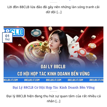
Lời đồn 88CLB lừa đảo đã gây nên những làn sóng tranh cãi
dữ dội [...]
01
Th2
Đại Lý 88CLB Cơ Hội Hợp Tác Kinh Doanh Bền Vững
Đại lý 88CLB hiện đang thu hút sự quan tâm của rất nhiều cá
nhân [...]