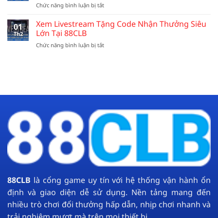
ở
Chức năng bình luận bị tắt
Đảo
Cho
Vòng
Và
Người
Quay
Xem Livestream Tặng Code Nhận Thưởng Siêu
Sự
Mới
01
May
Thật
Lớn Tại 88CLB
Th2
Mắn
Đằng
ở
Chức năng bình luận bị tắt
–
Sau
Xem
Gói
Tin
Livestream
Ưu
Thất
Tặng
Đãi
Thiệt
Code
Nhận
Nhận
Thưởng
Thưởng
Lớn
Siêu
Tại
Lớn
88CLB
Tại
88CLB
88CLB
là cổng game uy tín với hệ thống vận hành ổn
định và giao diện dễ sử dụng. Nền tảng mang đến
nhiều trò chơi đổi thưởng hấp dẫn, nhịp chơi nhanh và
trải nghiệm mượt mà trên mọi thiết bị.