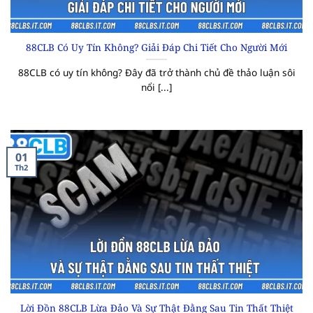
88CLB Có Uy Tín Không? Giải Đáp Chi Tiết Cho Người Mới
88CLB có uy tín không? Đây đã trở thành chủ đề thảo luận sôi
nổi [...]
01
Th2
Lời Đồn 88CLB Lừa Đảo Và Sự Thật Đằng Sau Tin Thất Thiệt