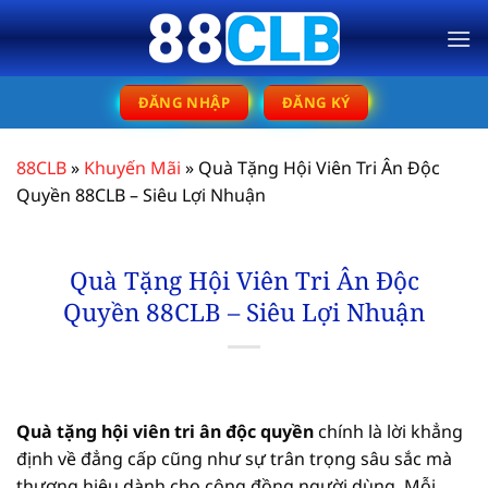
Bỏ
qua
nội
dung
ĐĂNG NHẬP
ĐĂNG KÝ
88CLB
»
Khuyến Mãi
»
Quà Tặng Hội Viên Tri Ân Độc
Quyền 88CLB – Siêu Lợi Nhuận
Quà Tặng Hội Viên Tri Ân Độc
Quyền 88CLB – Siêu Lợi Nhuận
Quà tặng hội viên tri ân độc quyền
chính là lời khẳng
định về đẳng cấp cũng như sự trân trọng sâu sắc mà
thương hiệu dành cho cộng đồng người dùng. Mỗi