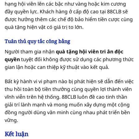
hạng hội viên lên các bậc như vàng hoặc kim cương
đầy quyền lực. Khách hàng ở cấp độ cao tại 88CLB sẽ
được hưởng thêm các chế độ bảo hiểm tiền cược cùng
quà tặng hiện vật có giá trị to lớn.
Tuân thủ quy tắc công bằng
Người tham gia nhận
quà tặng hội viên tri ân độc
quyền
tuyệt đối không được sử dụng các phương thức
gian lận hoặc can thiệp kỹ thuật vào kết quả.
Bất kỳ hành vi vi phạm nào bị phát hiện sẽ dẫn đến việc
thu hồi toàn bộ tiền thưởng cùng quyền lợi thành viên
vĩnh viễn trên hệ thống. 88CLB luôn đề cao tinh thần
giải trí lành mạnh và mong muốn xây dựng một cộng
đồng người dùng văn minh cùng nhau phát triển bền
vững.
Kết luận