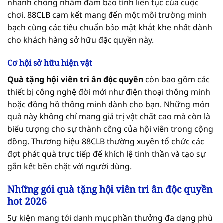
nhanh chóng nhằm đảm bảo tính liên tục của cuộc
chơi. 88CLB cam kết mang đến một môi trường minh
bạch cùng các tiêu chuẩn bảo mật khắt khe nhất dành
cho khách hàng sở hữu đặc quyền này.
Cơ hội sở hữu hiện vật
Quà tặng hội viên tri ân độc quyền
còn bao gồm các
thiết bị công nghệ đời mới như điện thoại thông minh
hoặc đồng hồ thông minh dành cho bạn. Những món
quà này không chỉ mang giá trị vật chất cao mà còn là
biểu tượng cho sự thành công của hội viên trong cộng
đồng. Thương hiệu 88CLB thường xuyên tổ chức các
đợt phát quà trực tiếp để khích lệ tinh thần và tạo sự
gắn kết bền chặt với người dùng.
Những gói quà tặng hội viên tri ân độc quyền
hot 2026
Sự kiện mang tới danh mục phần thưởng đa dạng phù